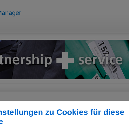
Manager
tellengesuche
nstellungen zu Cookies für diese
e
Suche nach Position und/oder Bundesland