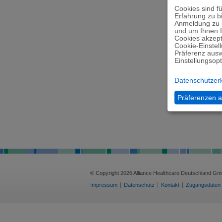
Cookies sind f
Erfahrung zu b
Anmeldung zu s
und um Ihnen In
Cookies akzept
Cookie-Einstel
Präferenz auswä
Einstellungsop
I
Datenschutzer
Die
Präferenzen 
zur
© Copyright 2026 Alliance Healthcare Deutschland Gmb
Impressum
Datenschutz
Kontakt
Zugangsdaten