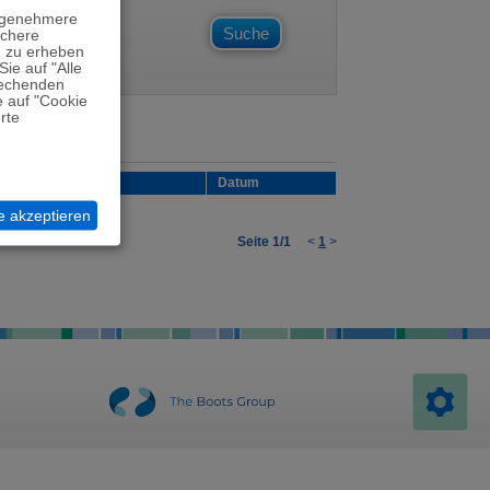
angenehmere
ichere
n zu erheben
Sie auf "Alle
prechenden
e auf "Cookie
rte
Bundesland
Datum
le akzeptieren
Seite 1/1
<
1
>