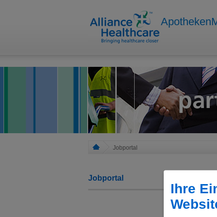
Apotheken
Jobportal
S
Jobportal
Ihre Ei
Websit