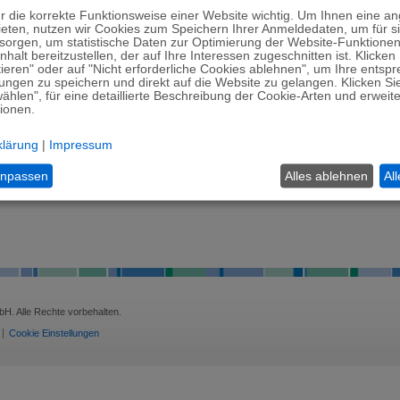
ür die korrekte Funktionsweise einer Website wichtig. Um Ihnen eine 
ieten, nutzen wir Cookies zum Speichern Ihrer Anmeldedaten, um für s
orgen, um statistische Daten zur Optimierung der Website-Funktione
halt bereitzustellen, der auf Ihre Interessen zugeschnitten ist. Klicken 
ieren" oder auf "Nicht erforderliche Cookies ablehnen", um Ihre ents
lungen zu speichern und direkt auf die Website zu gelangen. Klicken Si
hlen", für eine detaillierte Beschreibung der Cookie-Arten und erweite
tionen.
nsgesamt 0 Stellengesuche
klärung
|
Impressum
Position
Anstellung
 Suche ergab keine Treffer.
anpassen
Alles ablehnen
Al
ück zur Übersicht
H. Alle Rechte vorbehalten.
Cookie Einstellungen